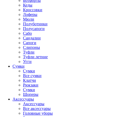
Ботфорты
Кеды
Кроссовки
Лоферы
Мюли
Полуботинки
Полусапоги
Сабо
Сандалии
Сапоги
Слипоны
Туфли
Туфли летние
Угги
Сумки
Сумки
Все сумки
Клатчи
Рюкзаки
Сумки
Шоперы
Аксессуары
Аксессуары
Все аксессуары
Головные уборы