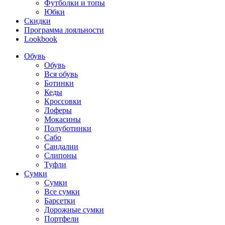
Футболки и топы
Юбки
Скидки
Программа лояльности
Lookbook
Обувь
Обувь
Вся обувь
Ботинки
Кеды
Кроссовки
Лоферы
Мокасины
Полуботинки
Сабо
Сандалии
Слипоны
Туфли
Сумки
Сумки
Все сумки
Барсетки
Дорожные сумки
Портфели