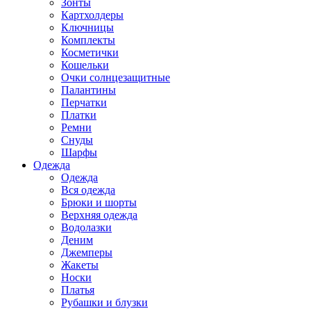
Зонты
Картхолдеры
Ключницы
Комплекты
Косметички
Кошельки
Очки солнцезащитные
Палантины
Перчатки
Платки
Ремни
Снуды
Шарфы
Одежда
Одежда
Вся одежда
Брюки и шорты
Верхняя одежда
Водолазки
Деним
Джемперы
Жакеты
Носки
Платья
Рубашки и блузки