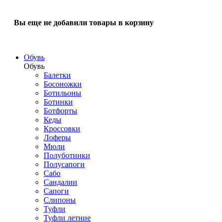
Вы еще не добавили товары в корзину
Обувь
Обувь
Балетки
Босоножки
Ботильоны
Ботинки
Ботфорты
Кеды
Кроссовки
Лоферы
Мюли
Полуботинки
Полусапоги
Сабо
Сандалии
Сапоги
Слипоны
Туфли
Туфли летние