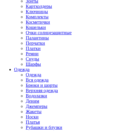
Зонты
Картхолдеры
Ключницы
Комплекты
Косметички
Кошельки
Очки солнцезащитные
Палантины
Перчатки
Платки
Ремни
Снуды
Шарфы
Одежда
Одежда
Вся одежда
Брюки и шорты
Верхняя одежда
Водолазки
Деним
Джемперы
Жакеты
Носки
Платья
Рубашки и блузки