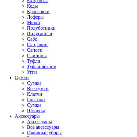
Ботфорты
Кеды
Кроссовки
Лоферы
Мюли
Полуботинки
Полусапоги
Сабо
Сандалии
Сапоги
Слипоны
Туфли
Туфли летние
Угги
Сумки
Сумки
Все сумки
Клатчи
Рюкзаки
Сумки
Шоперы
Аксессуары
Аксессуары
Все аксессуары
Головные уборы