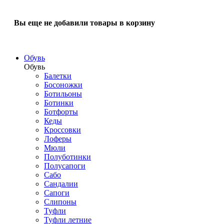
Вы еще не добавили товары в корзину
Обувь
Обувь
Балетки
Босоножки
Ботильоны
Ботинки
Ботфорты
Кеды
Кроссовки
Лоферы
Мюли
Полуботинки
Полусапоги
Сабо
Сандалии
Сапоги
Слипоны
Туфли
Туфли летние