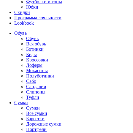
Футболки и топы
Юбки
Скидки
Программа лояльности
Lookbook
Обувь
Обувь
Вся обувь
Ботинки
Кеды
Кроссовки
Лоферы
Мокасины
Полуботинки
Сабо
Сандалии
Слипоны
Туфли
Сумки
Сумки
Все сумки
Барсетки
Дорожные сумки
Портфели