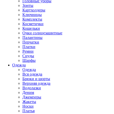
Головные уборы
Зонты
Картхолдеры
Ключницы
Комплекты
Косметички
Кошельки
Очки солнцезащитные
Палантины
Перчатки
Платки
Ремни
Снуды
Шарфы
Одежда
Одежда
Вся одежда
Брюки и шорты
Верхняя одежда
Водолазки
Деним
Джемперы
Жакеты
Носки
Платья