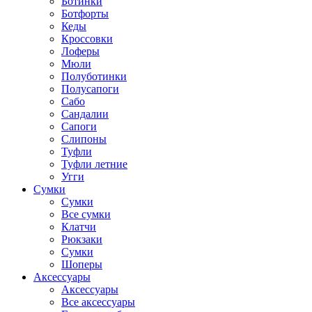
Ботинки
Ботфорты
Кеды
Кроссовки
Лоферы
Мюли
Полуботинки
Полусапоги
Сабо
Сандалии
Сапоги
Слипоны
Туфли
Туфли летние
Угги
Сумки
Сумки
Все сумки
Клатчи
Рюкзаки
Сумки
Шоперы
Аксессуары
Аксессуары
Все аксессуары