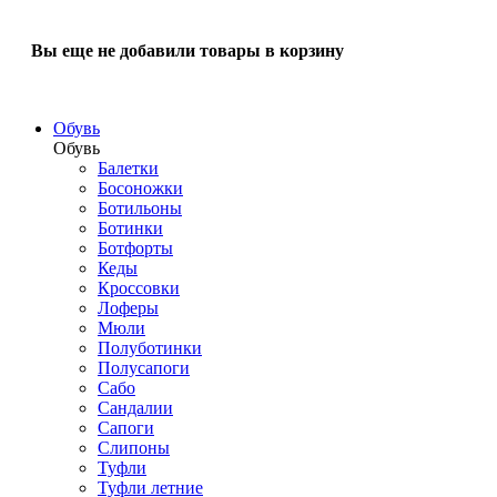
Вы еще не добавили товары в корзину
Обувь
Обувь
Балетки
Босоножки
Ботильоны
Ботинки
Ботфорты
Кеды
Кроссовки
Лоферы
Мюли
Полуботинки
Полусапоги
Сабо
Сандалии
Сапоги
Слипоны
Туфли
Туфли летние