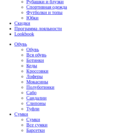
Рубашки и блузки
Спортивная одежда
Футболки и топы
Юбки
Скидки
Программа лояльности
Lookbook
Обувь
Обувь
Вся обувь
Ботинки
Кеды
Кроссовки
Лоферы
Мокасины
Полуботинки
Сабо
Сандалии
Слипоны
Туфли
Сумки
Сумки
Все сумки
Барсетки