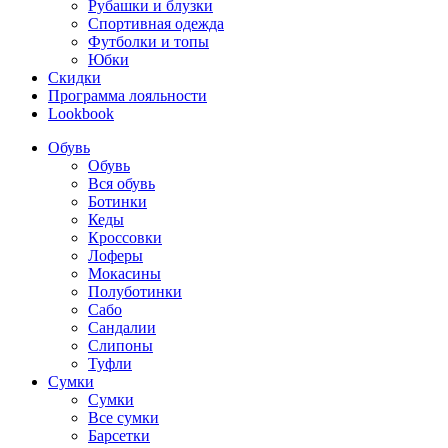
Рубашки и блузки
Спортивная одежда
Футболки и топы
Юбки
Скидки
Программа лояльности
Lookbook
Обувь
Обувь
Вся обувь
Ботинки
Кеды
Кроссовки
Лоферы
Мокасины
Полуботинки
Сабо
Сандалии
Слипоны
Туфли
Сумки
Сумки
Все сумки
Барсетки