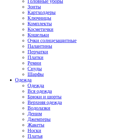
Головные уборы
Зонты
Картхолдеры
Ключницы
Комплекты
Косметички
Кошельки
Очки солнцезащитные
Палантины
Перчатки
Платки
Ремни
Снуды
Шарфы
Одежда
Одежда
Вся одежда
Брюки и шорты
Верхняя одежда
Водолазки
Деним
Джемперы
Жакеты
Носки
Платья