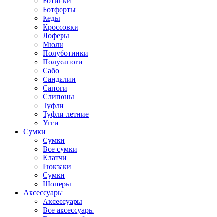
Ботинки
Ботфорты
Кеды
Кроссовки
Лоферы
Мюли
Полуботинки
Полусапоги
Сабо
Сандалии
Сапоги
Слипоны
Туфли
Туфли летние
Угги
Сумки
Сумки
Все сумки
Клатчи
Рюкзаки
Сумки
Шоперы
Аксессуары
Аксессуары
Все аксессуары