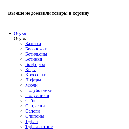
Вы еще не добавили товары в корзину
Обувь
Обувь
Балетки
Босоножки
Ботильоны
Ботинки
Ботфорты
Кеды
Кроссовки
Лоферы
Мюли
Полуботинки
Полусапоги
Сабо
Сандалии
Сапоги
Слипоны
Туфли
Туфли летние