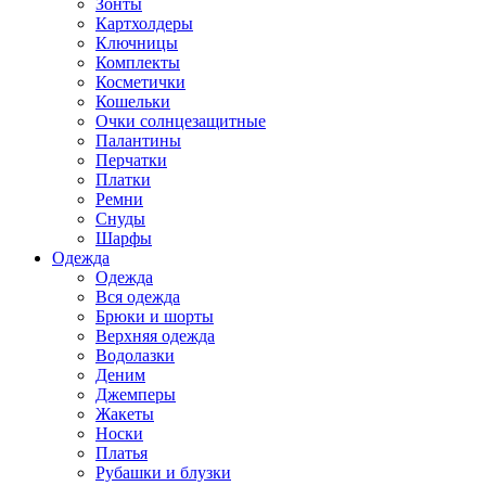
Зонты
Картхолдеры
Ключницы
Комплекты
Косметички
Кошельки
Очки солнцезащитные
Палантины
Перчатки
Платки
Ремни
Снуды
Шарфы
Одежда
Одежда
Вся одежда
Брюки и шорты
Верхняя одежда
Водолазки
Деним
Джемперы
Жакеты
Носки
Платья
Рубашки и блузки