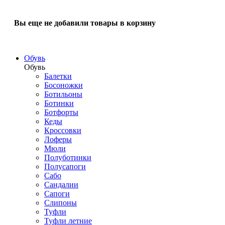
Вы еще не добавили товары в корзину
Обувь
Обувь
Балетки
Босоножки
Ботильоны
Ботинки
Ботфорты
Кеды
Кроссовки
Лоферы
Мюли
Полуботинки
Полусапоги
Сабо
Сандалии
Сапоги
Слипоны
Туфли
Туфли летние