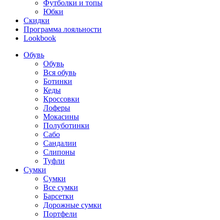
Футболки и топы
Юбки
Скидки
Программа лояльности
Lookbook
Обувь
Обувь
Вся обувь
Ботинки
Кеды
Кроссовки
Лоферы
Мокасины
Полуботинки
Сабо
Сандалии
Слипоны
Туфли
Сумки
Сумки
Все сумки
Барсетки
Дорожные сумки
Портфели