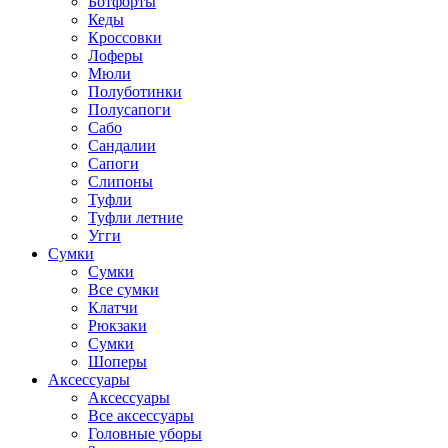
Ботфорты
Кеды
Кроссовки
Лоферы
Мюли
Полуботинки
Полусапоги
Сабо
Сандалии
Сапоги
Слипоны
Туфли
Туфли летние
Угги
Сумки
Сумки
Все сумки
Клатчи
Рюкзаки
Сумки
Шоперы
Аксессуары
Аксессуары
Все аксессуары
Головные уборы