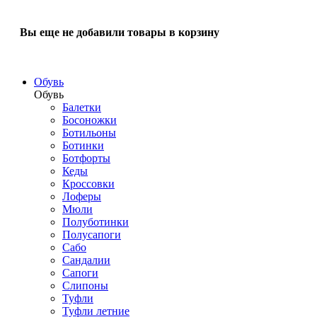
Вы еще не добавили товары в корзину
Обувь
Обувь
Балетки
Босоножки
Ботильоны
Ботинки
Ботфорты
Кеды
Кроссовки
Лоферы
Мюли
Полуботинки
Полусапоги
Сабо
Сандалии
Сапоги
Слипоны
Туфли
Туфли летние