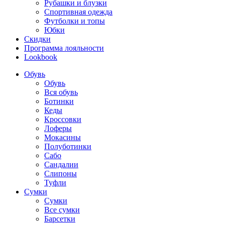
Рубашки и блузки
Спортивная одежда
Футболки и топы
Юбки
Скидки
Программа лояльности
Lookbook
Обувь
Обувь
Вся обувь
Ботинки
Кеды
Кроссовки
Лоферы
Мокасины
Полуботинки
Сабо
Сандалии
Слипоны
Туфли
Сумки
Сумки
Все сумки
Барсетки