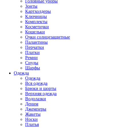
Головные уборы
Зонты
Картхолдеры
Ключницы
Комплекты
Косметички
Кошельки
Очки солнцезащитные
Палантины
Перчатки
Платки
Ремни
Снуды
Шарфы
Одежда
Одежда
Вся одежда
Брюки и шорты
Верхняя одежда
Водолазки
Деним
Джемперы
Жакеты
Носки
Платья