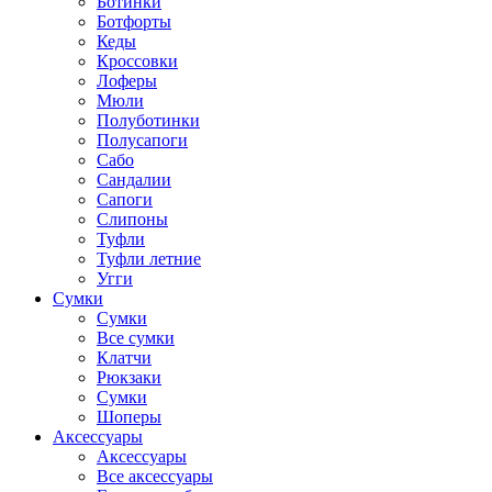
Ботинки
Ботфорты
Кеды
Кроссовки
Лоферы
Мюли
Полуботинки
Полусапоги
Сабо
Сандалии
Сапоги
Слипоны
Туфли
Туфли летние
Угги
Сумки
Сумки
Все сумки
Клатчи
Рюкзаки
Сумки
Шоперы
Аксессуары
Аксессуары
Все аксессуары