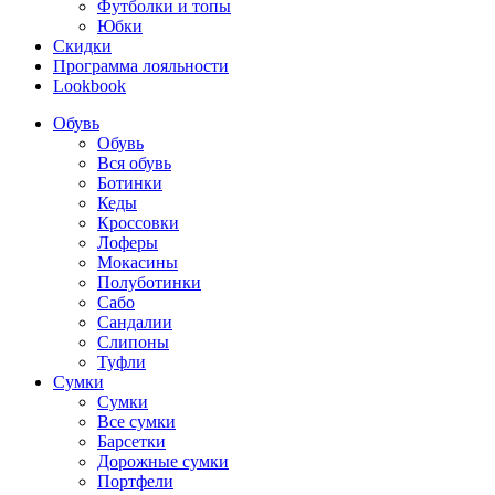
Футболки и топы
Юбки
Скидки
Программа лояльности
Lookbook
Обувь
Обувь
Вся обувь
Ботинки
Кеды
Кроссовки
Лоферы
Мокасины
Полуботинки
Сабо
Сандалии
Слипоны
Туфли
Сумки
Сумки
Все сумки
Барсетки
Дорожные сумки
Портфели