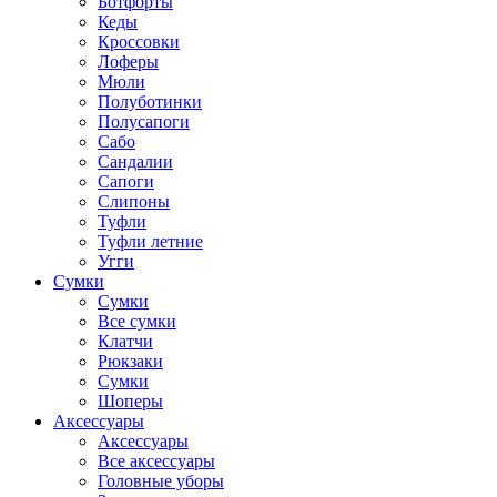
Ботфорты
Кеды
Кроссовки
Лоферы
Мюли
Полуботинки
Полусапоги
Сабо
Сандалии
Сапоги
Слипоны
Туфли
Туфли летние
Угги
Сумки
Сумки
Все сумки
Клатчи
Рюкзаки
Сумки
Шоперы
Аксессуары
Аксессуары
Все аксессуары
Головные уборы