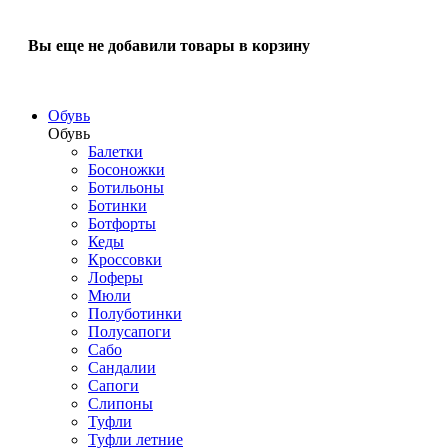
Вы еще не добавили товары в корзину
Обувь
Обувь
Балетки
Босоножки
Ботильоны
Ботинки
Ботфорты
Кеды
Кроссовки
Лоферы
Мюли
Полуботинки
Полусапоги
Сабо
Сандалии
Сапоги
Слипоны
Туфли
Туфли летние