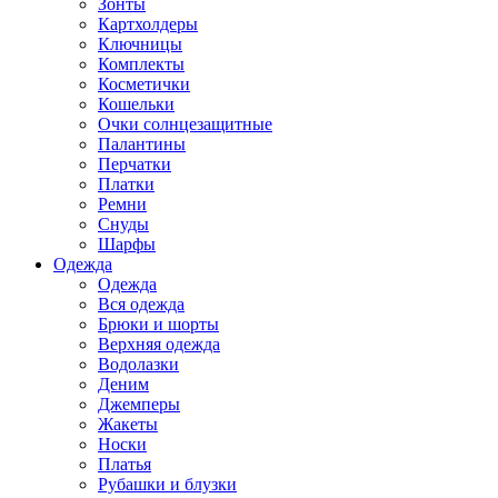
Зонты
Картхолдеры
Ключницы
Комплекты
Косметички
Кошельки
Очки солнцезащитные
Палантины
Перчатки
Платки
Ремни
Снуды
Шарфы
Одежда
Одежда
Вся одежда
Брюки и шорты
Верхняя одежда
Водолазки
Деним
Джемперы
Жакеты
Носки
Платья
Рубашки и блузки