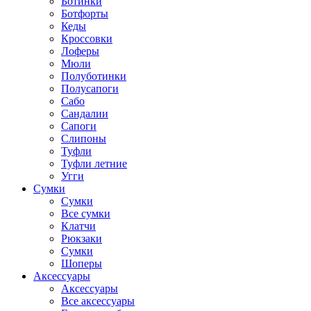
Ботинки
Ботфорты
Кеды
Кроссовки
Лоферы
Мюли
Полуботинки
Полусапоги
Сабо
Сандалии
Сапоги
Слипоны
Туфли
Туфли летние
Угги
Сумки
Сумки
Все сумки
Клатчи
Рюкзаки
Сумки
Шоперы
Аксессуары
Аксессуары
Все аксессуары