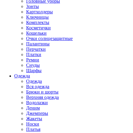
Головные уборы
Зонты
Картхолдеры
Ключницы
Комплекты
Косметички
Кошельки
Очки солнцезащитные
Палантины
Перчатки
Платки
Ремни
Снуды
Шарфы
Одежда
Одежда
Вся одежда
Брюки и шорты
Верхняя одежда
Водолазки
Деним
Джемперы
Жакеты
Носки
Платья