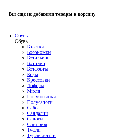
Вы еще не добавили товары в корзину
Обувь
Обувь
Балетки
Босоножки
Ботильоны
Ботинки
Ботфорты
Кеды
Кроссовки
Лоферы
Мюли
Полуботинки
Полусапоги
Сабо
Сандалии
Сапоги
Слипоны
Туфли
Туфли летние