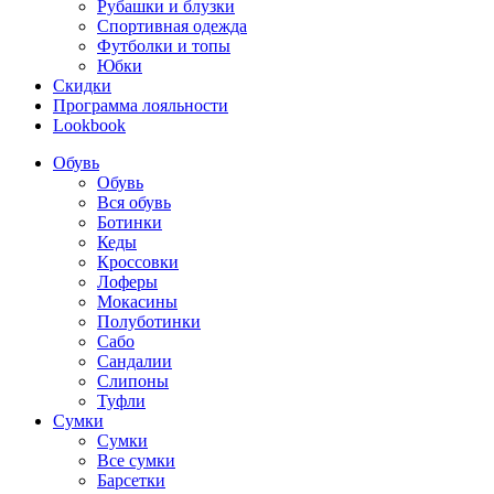
Рубашки и блузки
Спортивная одежда
Футболки и топы
Юбки
Скидки
Программа лояльности
Lookbook
Обувь
Обувь
Вся обувь
Ботинки
Кеды
Кроссовки
Лоферы
Мокасины
Полуботинки
Сабо
Сандалии
Слипоны
Туфли
Сумки
Сумки
Все сумки
Барсетки