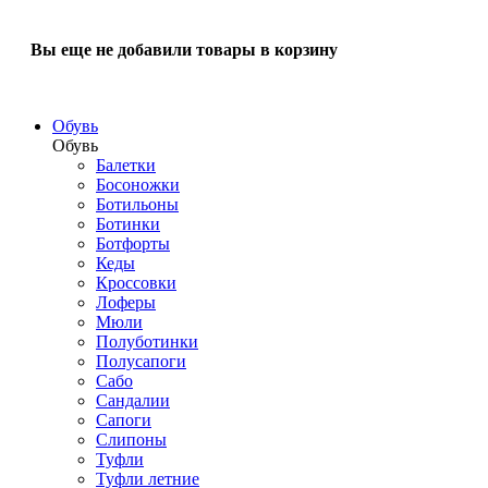
Вы еще не добавили товары в корзину
Обувь
Обувь
Балетки
Босоножки
Ботильоны
Ботинки
Ботфорты
Кеды
Кроссовки
Лоферы
Мюли
Полуботинки
Полусапоги
Сабо
Сандалии
Сапоги
Слипоны
Туфли
Туфли летние