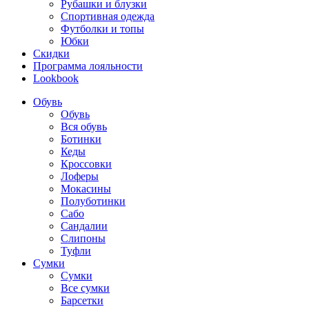
Рубашки и блузки
Спортивная одежда
Футболки и топы
Юбки
Скидки
Программа лояльности
Lookbook
Обувь
Обувь
Вся обувь
Ботинки
Кеды
Кроссовки
Лоферы
Мокасины
Полуботинки
Сабо
Сандалии
Слипоны
Туфли
Сумки
Сумки
Все сумки
Барсетки