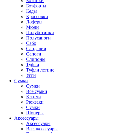
Ботинки
Ботфорты
Кеды
Кроссовки
Лоферы
Мюли
Полуботинки
Полусапоги
Сабо
Сандалии
Сапоги
Слипоны
Туфли
Туфли летние
Угги
Сумки
Сумки
Все сумки
Клатчи
Рюкзаки
Сумки
Шоперы
Аксессуары
Аксессуары
Все аксессуары