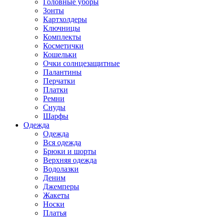
Головные уборы
Зонты
Картхолдеры
Ключницы
Комплекты
Косметички
Кошельки
Очки солнцезащитные
Палантины
Перчатки
Платки
Ремни
Снуды
Шарфы
Одежда
Одежда
Вся одежда
Брюки и шорты
Верхняя одежда
Водолазки
Деним
Джемперы
Жакеты
Носки
Платья