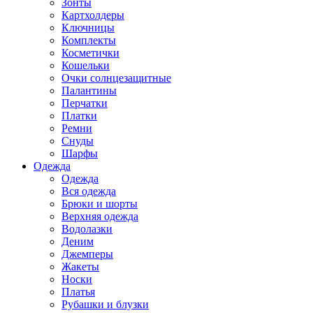
Зонты
Картхолдеры
Ключницы
Комплекты
Косметички
Кошельки
Очки солнцезащитные
Палантины
Перчатки
Платки
Ремни
Снуды
Шарфы
Одежда
Одежда
Вся одежда
Брюки и шорты
Верхняя одежда
Водолазки
Деним
Джемперы
Жакеты
Носки
Платья
Рубашки и блузки