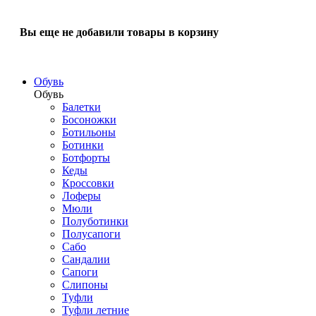
Вы еще не добавили товары в корзину
Обувь
Обувь
Балетки
Босоножки
Ботильоны
Ботинки
Ботфорты
Кеды
Кроссовки
Лоферы
Мюли
Полуботинки
Полусапоги
Сабо
Сандалии
Сапоги
Слипоны
Туфли
Туфли летние