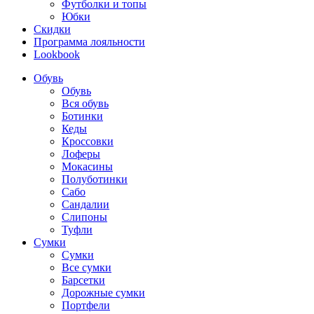
Футболки и топы
Юбки
Скидки
Программа лояльности
Lookbook
Обувь
Обувь
Вся обувь
Ботинки
Кеды
Кроссовки
Лоферы
Мокасины
Полуботинки
Сабо
Сандалии
Слипоны
Туфли
Сумки
Сумки
Все сумки
Барсетки
Дорожные сумки
Портфели