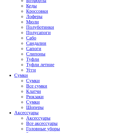
Ботфорты
Кеды
Кроссовки
Лоферы
Мюли
Полуботинки
Полусапоги
Сабо
Сандалии
Сапоги
Слипоны
Туфли
Туфли летние
Угги
Сумки
Сумки
Все сумки
Клатчи
Рюкзаки
Сумки
Шоперы
Аксессуары
Аксессуары
Все аксессуары
Головные уборы