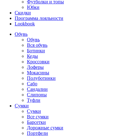
Футболки и топы
Юбки
Скидки
Программа лояльности
Lookbook
Обувь
Обувь
Вся обувь
Ботинки
Кеды
Кроссовки
Лоферы
Мокасины
Полуботинки
Сабо
Сандалии
Слипоны
Туфли
Сумки
Сумки
Все сумки
Барсетки
Дорожные сумки
Портфели