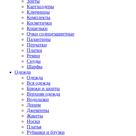
Зонты
Картхолдеры
Ключницы
Комплекты
Косметички
Кошельки
Очки солнцезащитные
Палантины
Перчатки
Платки
Ремни
Снуды
Шарфы
Одежда
Одежда
Вся одежда
Брюки и шорты
Верхняя одежда
Водолазки
Деним
Джемперы
Жакеты
Носки
Платья
Рубашки и блузки