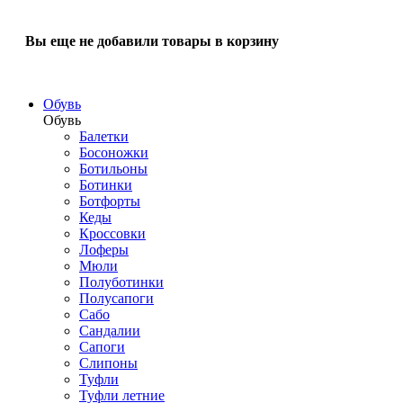
Вы еще не добавили товары в корзину
Обувь
Обувь
Балетки
Босоножки
Ботильоны
Ботинки
Ботфорты
Кеды
Кроссовки
Лоферы
Мюли
Полуботинки
Полусапоги
Сабо
Сандалии
Сапоги
Слипоны
Туфли
Туфли летние