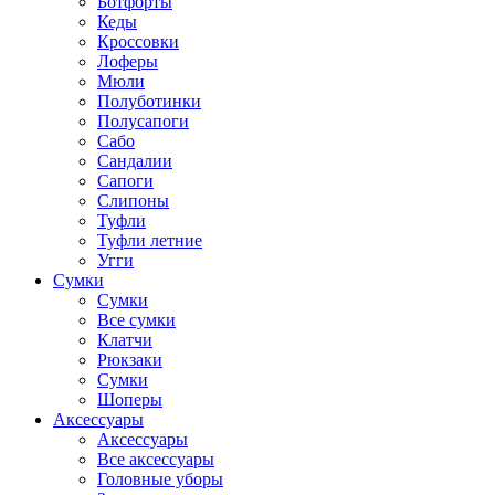
Ботфорты
Кеды
Кроссовки
Лоферы
Мюли
Полуботинки
Полусапоги
Сабо
Сандалии
Сапоги
Слипоны
Туфли
Туфли летние
Угги
Сумки
Сумки
Все сумки
Клатчи
Рюкзаки
Сумки
Шоперы
Аксессуары
Аксессуары
Все аксессуары
Головные уборы