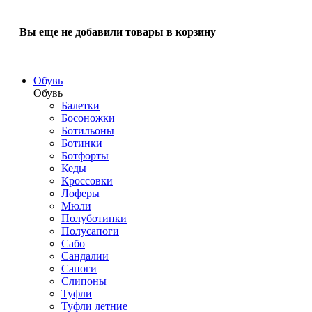
Вы еще не добавили товары в корзину
Обувь
Обувь
Балетки
Босоножки
Ботильоны
Ботинки
Ботфорты
Кеды
Кроссовки
Лоферы
Мюли
Полуботинки
Полусапоги
Сабо
Сандалии
Сапоги
Слипоны
Туфли
Туфли летние