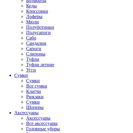
Ботфорты
Кеды
Кроссовки
Лоферы
Мюли
Полуботинки
Полусапоги
Сабо
Сандалии
Сапоги
Слипоны
Туфли
Туфли летние
Угги
Сумки
Сумки
Все сумки
Клатчи
Рюкзаки
Сумки
Шоперы
Аксессуары
Аксессуары
Все аксессуары
Головные уборы