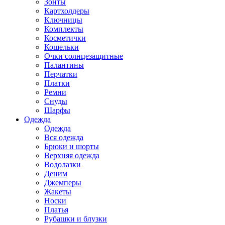
Зонты
Картхолдеры
Ключницы
Комплекты
Косметички
Кошельки
Очки солнцезащитные
Палантины
Перчатки
Платки
Ремни
Снуды
Шарфы
Одежда
Одежда
Вся одежда
Брюки и шорты
Верхняя одежда
Водолазки
Деним
Джемперы
Жакеты
Носки
Платья
Рубашки и блузки