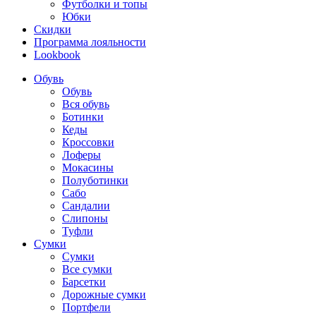
Футболки и топы
Юбки
Скидки
Программа лояльности
Lookbook
Обувь
Обувь
Вся обувь
Ботинки
Кеды
Кроссовки
Лоферы
Мокасины
Полуботинки
Сабо
Сандалии
Слипоны
Туфли
Сумки
Сумки
Все сумки
Барсетки
Дорожные сумки
Портфели