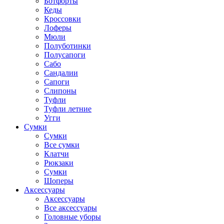
Ботфорты
Кеды
Кроссовки
Лоферы
Мюли
Полуботинки
Полусапоги
Сабо
Сандалии
Сапоги
Слипоны
Туфли
Туфли летние
Угги
Сумки
Сумки
Все сумки
Клатчи
Рюкзаки
Сумки
Шоперы
Аксессуары
Аксессуары
Все аксессуары
Головные уборы