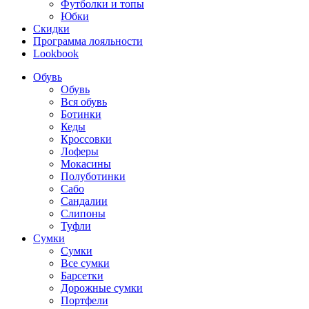
Футболки и топы
Юбки
Скидки
Программа лояльности
Lookbook
Обувь
Обувь
Вся обувь
Ботинки
Кеды
Кроссовки
Лоферы
Мокасины
Полуботинки
Сабо
Сандалии
Слипоны
Туфли
Сумки
Сумки
Все сумки
Барсетки
Дорожные сумки
Портфели