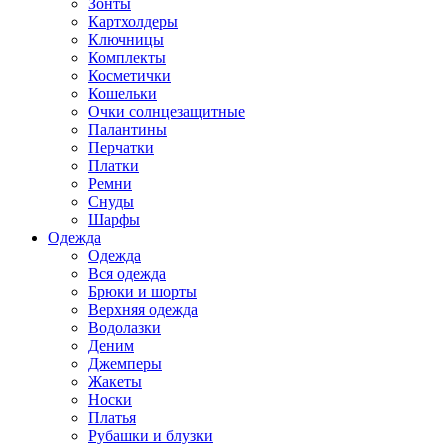
Зонты
Картхолдеры
Ключницы
Комплекты
Косметички
Кошельки
Очки солнцезащитные
Палантины
Перчатки
Платки
Ремни
Снуды
Шарфы
Одежда
Одежда
Вся одежда
Брюки и шорты
Верхняя одежда
Водолазки
Деним
Джемперы
Жакеты
Носки
Платья
Рубашки и блузки