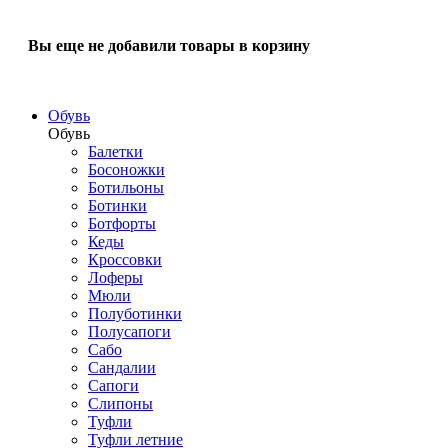
Вы еще не добавили товары в корзину
Обувь
Обувь
Балетки
Босоножки
Ботильоны
Ботинки
Ботфорты
Кеды
Кроссовки
Лоферы
Мюли
Полуботинки
Полусапоги
Сабо
Сандалии
Сапоги
Слипоны
Туфли
Туфли летние