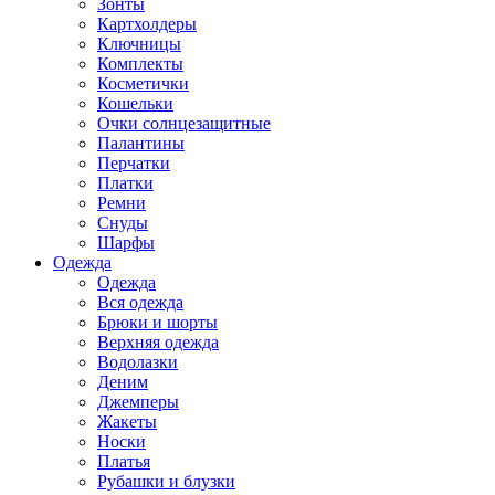
Зонты
Картхолдеры
Ключницы
Комплекты
Косметички
Кошельки
Очки солнцезащитные
Палантины
Перчатки
Платки
Ремни
Снуды
Шарфы
Одежда
Одежда
Вся одежда
Брюки и шорты
Верхняя одежда
Водолазки
Деним
Джемперы
Жакеты
Носки
Платья
Рубашки и блузки