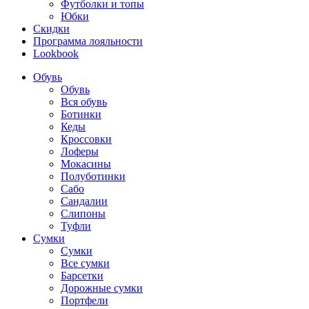
Футболки и топы
Юбки
Скидки
Программа лояльности
Lookbook
Обувь
Обувь
Вся обувь
Ботинки
Кеды
Кроссовки
Лоферы
Мокасины
Полуботинки
Сабо
Сандалии
Слипоны
Туфли
Сумки
Сумки
Все сумки
Барсетки
Дорожные сумки
Портфели