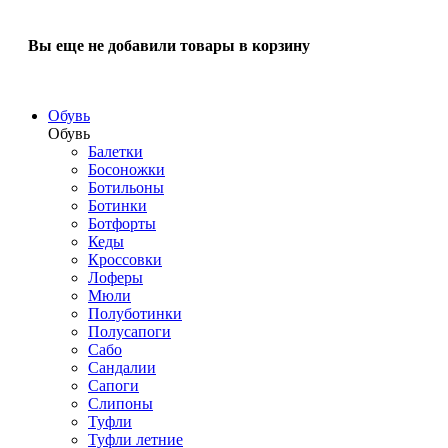
Вы еще не добавили товары в корзину
Обувь
Обувь
Балетки
Босоножки
Ботильоны
Ботинки
Ботфорты
Кеды
Кроссовки
Лоферы
Мюли
Полуботинки
Полусапоги
Сабо
Сандалии
Сапоги
Слипоны
Туфли
Туфли летние