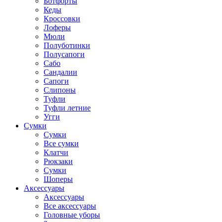
Ботфорты
Кеды
Кроссовки
Лоферы
Мюли
Полуботинки
Полусапоги
Сабо
Сандалии
Сапоги
Слипоны
Туфли
Туфли летние
Угги
Сумки
Сумки
Все сумки
Клатчи
Рюкзаки
Сумки
Шоперы
Аксессуары
Аксессуары
Все аксессуары
Головные уборы