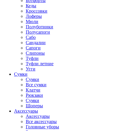
Ботфорты
Кеды
Кроссовки
Лоферы
Мюли
Полуботинки
Полусапоги
Сабо
Сандалии
Сапоги
Слипоны
Туфли
Туфли летние
Угги
Сумки
Сумки
Все сумки
Клатчи
Рюкзаки
Сумки
Шоперы
Аксессуары
Аксессуары
Все аксессуары
Головные уборы