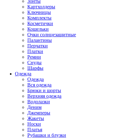
Зонты
Картхолдеры
Ключницы
Комплекты
Косметички
Кошельки
Очки солнцезащитные
Палантины
Перчатки
Платки
Ремни
Снуды
Шарфы
Одежда
Одежда
Вся одежда
Брюки и шорты
Верхняя одежда
Водолазки
Деним
Джемперы
Жакеты
Носки
Платья
Рубашки и блузки