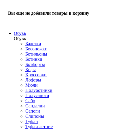
Вы еще не добавили товары в корзину
Обувь
Обувь
Балетки
Босоножки
Ботильоны
Ботинки
Ботфорты
Кеды
Кроссовки
Лоферы
Мюли
Полуботинки
Полусапоги
Сабо
Сандалии
Сапоги
Слипоны
Туфли
Туфли летние