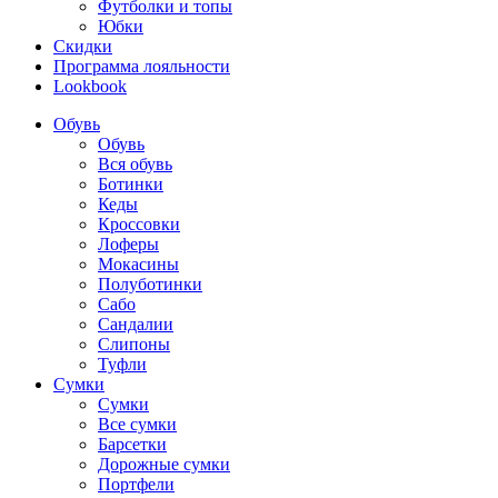
Футболки и топы
Юбки
Скидки
Программа лояльности
Lookbook
Обувь
Обувь
Вся обувь
Ботинки
Кеды
Кроссовки
Лоферы
Мокасины
Полуботинки
Сабо
Сандалии
Слипоны
Туфли
Сумки
Сумки
Все сумки
Барсетки
Дорожные сумки
Портфели