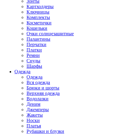
Зонты
Картхолдеры
Ключницы
Комплекты
Косметички
Кошельки
Очки солнцезащитные
Палантины
Перчатки
Платки
Ремни
Снуды
Шарфы
Одежда
Одежда
Вся одежда
Брюки и шорты
Верхняя одежда
Водолазки
Деним
Джемперы
Жакеты
Носки
Платья
Рубашки и блузки