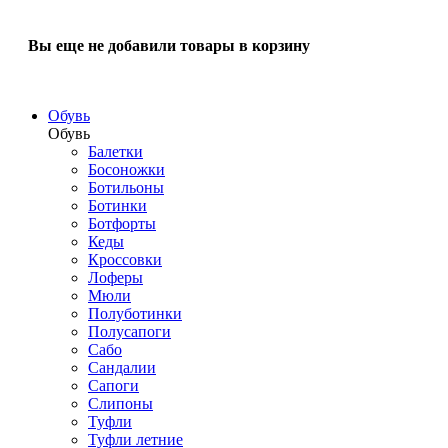
Вы еще не добавили товары в корзину
Обувь
Обувь
Балетки
Босоножки
Ботильоны
Ботинки
Ботфорты
Кеды
Кроссовки
Лоферы
Мюли
Полуботинки
Полусапоги
Сабо
Сандалии
Сапоги
Слипоны
Туфли
Туфли летние