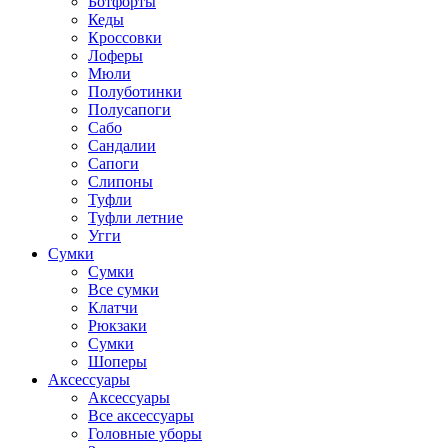
Ботфорты
Кеды
Кроссовки
Лоферы
Мюли
Полуботинки
Полусапоги
Сабо
Сандалии
Сапоги
Слипоны
Туфли
Туфли летние
Угги
Сумки
Сумки
Все сумки
Клатчи
Рюкзаки
Сумки
Шоперы
Аксессуары
Аксессуары
Все аксессуары
Головные уборы