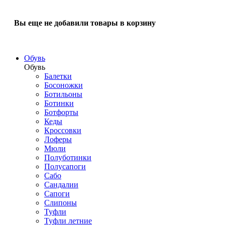
Вы еще не добавили товары в корзину
Обувь
Обувь
Балетки
Босоножки
Ботильоны
Ботинки
Ботфорты
Кеды
Кроссовки
Лоферы
Мюли
Полуботинки
Полусапоги
Сабо
Сандалии
Сапоги
Слипоны
Туфли
Туфли летние