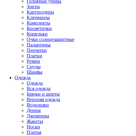
Головные уборы
Зонты
Картхолдеры
Ключницы
Комплекты
Косметички
Кошельки
Очки солнцезащитные
Палантины
Перчатки
Платки
Ремни
Снуды
Шарфы
Одежда
Одежда
Вся одежда
Брюки и шорты
Верхняя одежда
Водолазки
Деним
Джемперы
Жакеты
Носки
Платья