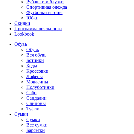
Рубашки и блузки
Спортивная одежда
Футболки и топы
Юбки
Скидки
Программа лояльности
Lookbook
Обувь
Обувь
Вся обувь
Ботинки
Кеды
Кроссовки
Лоферы
Мокасины
Полуботинки
Сабо
Сандалии
Слипоны
Туфли
Сумки
Сумки
Все сумки
Барсетки