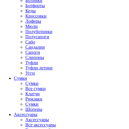
Ботинки
Ботфорты
Кеды
Кроссовки
Лоферы
Мюли
Полуботинки
Полусапоги
Сабо
Сандалии
Сапоги
Слипоны
Туфли
Туфли летние
Угги
Сумки
Сумки
Все сумки
Клатчи
Рюкзаки
Сумки
Шоперы
Аксессуары
Аксессуары
Все аксессуары