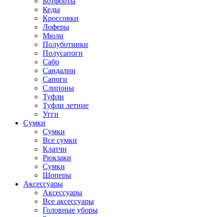
Ботфорты
Кеды
Кроссовки
Лоферы
Мюли
Полуботинки
Полусапоги
Сабо
Сандалии
Сапоги
Слипоны
Туфли
Туфли летние
Угги
Сумки
Сумки
Все сумки
Клатчи
Рюкзаки
Сумки
Шоперы
Аксессуары
Аксессуары
Все аксессуары
Головные уборы