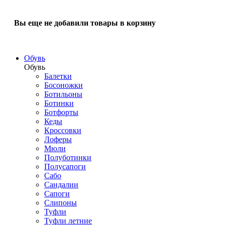
Вы еще не добавили товары в корзину
Обувь
Обувь
Балетки
Босоножки
Ботильоны
Ботинки
Ботфорты
Кеды
Кроссовки
Лоферы
Мюли
Полуботинки
Полусапоги
Сабо
Сандалии
Сапоги
Слипоны
Туфли
Туфли летние