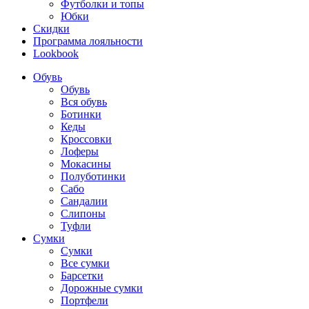
Футболки и топы
Юбки
Скидки
Программа лояльности
Lookbook
Обувь
Обувь
Вся обувь
Ботинки
Кеды
Кроссовки
Лоферы
Мокасины
Полуботинки
Сабо
Сандалии
Слипоны
Туфли
Сумки
Сумки
Все сумки
Барсетки
Дорожные сумки
Портфели