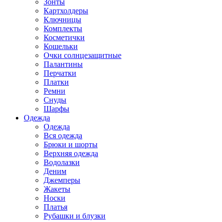
Зонты
Картхолдеры
Ключницы
Комплекты
Косметички
Кошельки
Очки солнцезащитные
Палантины
Перчатки
Платки
Ремни
Снуды
Шарфы
Одежда
Одежда
Вся одежда
Брюки и шорты
Верхняя одежда
Водолазки
Деним
Джемперы
Жакеты
Носки
Платья
Рубашки и блузки