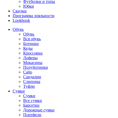
Футболки и топы
Юбки
Скидки
Программа лояльности
Lookbook
Обувь
Обувь
Вся обувь
Ботинки
Кеды
Кроссовки
Лоферы
Мокасины
Полуботинки
Сабо
Сандалии
Слипоны
Туфли
Сумки
Сумки
Все сумки
Барсетки
Дорожные сумки
Портфели