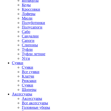
Ботфорты
Кеды
Кроссовки
Лоферы
Мюли
Полуботинки
Полусапоги
Сабо
Сандалии
Сапоги
Слипоны
Туфли
Туфли летние
Угги
Сумки
Сумки
Все сумки
Клатчи
Рюкзаки
Сумки
Шоперы
Аксессуары
Аксессуары
Все аксессуары
Головные уборы