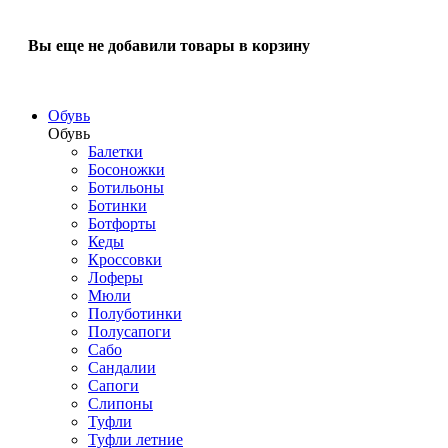
Вы еще не добавили товары в корзину
Обувь
Обувь
Балетки
Босоножки
Ботильоны
Ботинки
Ботфорты
Кеды
Кроссовки
Лоферы
Мюли
Полуботинки
Полусапоги
Сабо
Сандалии
Сапоги
Слипоны
Туфли
Туфли летние