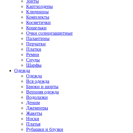
Зонты
Картхолдеры
Ключницы
Комплекты
Косметички
Кошельки
Очки солнцезащитные
Палантины
Перчатки
Платки
Ремни
Снуды
Шарфы
Одежда
Одежда
Вся одежда
Брюки и шорты
Верхняя одежда
Водолазки
Деним
Джемперы
Жакеты
Носки
Платья
Рубашки и блузки