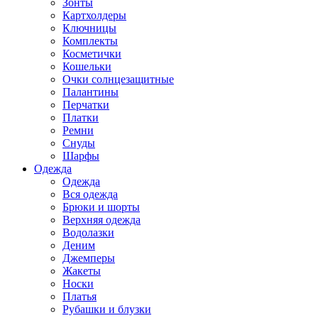
Зонты
Картхолдеры
Ключницы
Комплекты
Косметички
Кошельки
Очки солнцезащитные
Палантины
Перчатки
Платки
Ремни
Снуды
Шарфы
Одежда
Одежда
Вся одежда
Брюки и шорты
Верхняя одежда
Водолазки
Деним
Джемперы
Жакеты
Носки
Платья
Рубашки и блузки