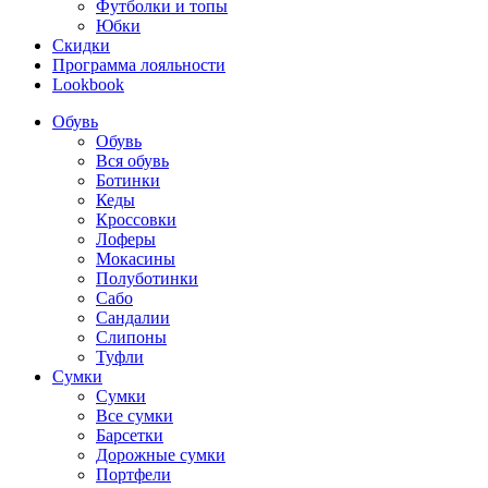
Футболки и топы
Юбки
Скидки
Программа лояльности
Lookbook
Обувь
Обувь
Вся обувь
Ботинки
Кеды
Кроссовки
Лоферы
Мокасины
Полуботинки
Сабо
Сандалии
Слипоны
Туфли
Сумки
Сумки
Все сумки
Барсетки
Дорожные сумки
Портфели