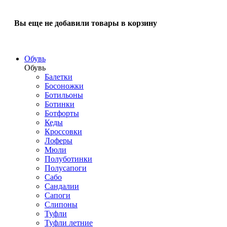
Вы еще не добавили товары в корзину
Обувь
Обувь
Балетки
Босоножки
Ботильоны
Ботинки
Ботфорты
Кеды
Кроссовки
Лоферы
Мюли
Полуботинки
Полусапоги
Сабо
Сандалии
Сапоги
Слипоны
Туфли
Туфли летние