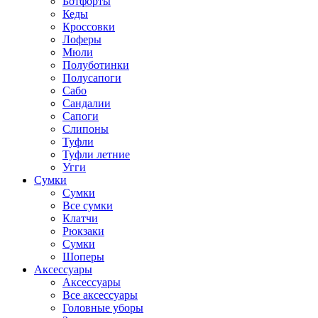
Ботфорты
Кеды
Кроссовки
Лоферы
Мюли
Полуботинки
Полусапоги
Сабо
Сандалии
Сапоги
Слипоны
Туфли
Туфли летние
Угги
Сумки
Сумки
Все сумки
Клатчи
Рюкзаки
Сумки
Шоперы
Аксессуары
Аксессуары
Все аксессуары
Головные уборы