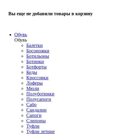
Вы еще не добавили товары в корзину
Обувь
Обувь
Балетки
Босоножки
Ботильоны
Ботинки
Ботфорты
Кеды
Кроссовки
Лоферы
Мюли
Полуботинки
Полусапоги
Сабо
Сандалии
Сапоги
Слипоны
Туфли
Туфли летние