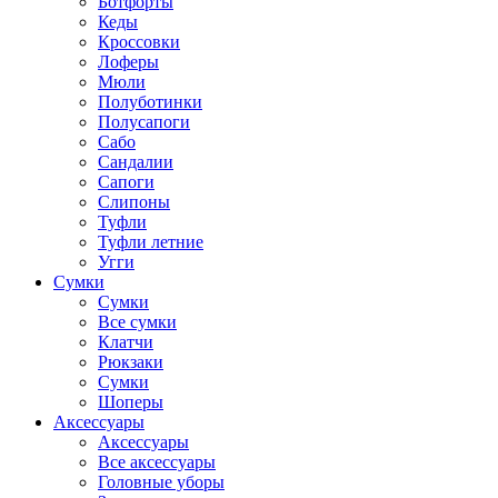
Ботфорты
Кеды
Кроссовки
Лоферы
Мюли
Полуботинки
Полусапоги
Сабо
Сандалии
Сапоги
Слипоны
Туфли
Туфли летние
Угги
Сумки
Сумки
Все сумки
Клатчи
Рюкзаки
Сумки
Шоперы
Аксессуары
Аксессуары
Все аксессуары
Головные уборы