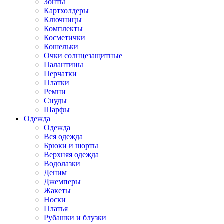
Зонты
Картхолдеры
Ключницы
Комплекты
Косметички
Кошельки
Очки солнцезащитные
Палантины
Перчатки
Платки
Ремни
Снуды
Шарфы
Одежда
Одежда
Вся одежда
Брюки и шорты
Верхняя одежда
Водолазки
Деним
Джемперы
Жакеты
Носки
Платья
Рубашки и блузки