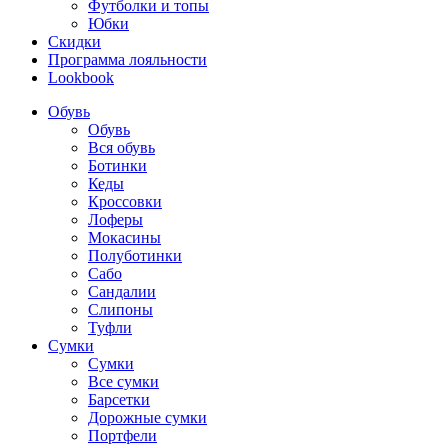
Футболки и топы
Юбки
Скидки
Программа лояльности
Lookbook
Обувь
Обувь
Вся обувь
Ботинки
Кеды
Кроссовки
Лоферы
Мокасины
Полуботинки
Сабо
Сандалии
Слипоны
Туфли
Сумки
Сумки
Все сумки
Барсетки
Дорожные сумки
Портфели