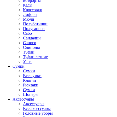
Ботфорты
Кеды
Кроссовки
Лоферы
Мюли
Полуботинки
Полусапоги
Сабо
Сандалии
Сапоги
Слипоны
Туфли
Туфли летние
Угги
Сумки
Сумки
Все сумки
Клатчи
Рюкзаки
Сумки
Шоперы
Аксессуары
Аксессуары
Все аксессуары
Головные уборы