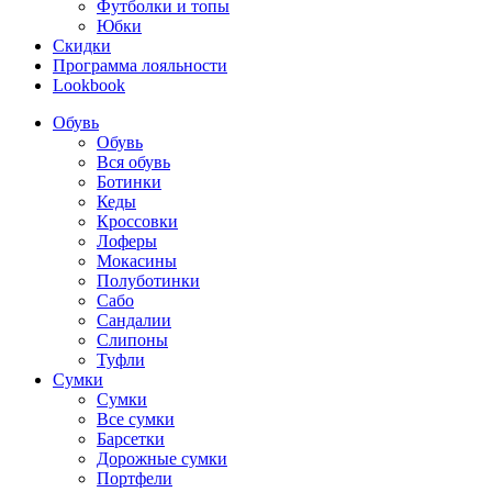
Футболки и топы
Юбки
Скидки
Программа лояльности
Lookbook
Обувь
Обувь
Вся обувь
Ботинки
Кеды
Кроссовки
Лоферы
Мокасины
Полуботинки
Сабо
Сандалии
Слипоны
Туфли
Сумки
Сумки
Все сумки
Барсетки
Дорожные сумки
Портфели