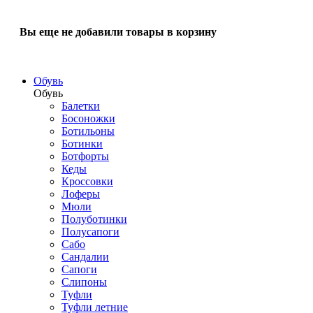
Вы еще не добавили товары в корзину
Обувь
Обувь
Балетки
Босоножки
Ботильоны
Ботинки
Ботфорты
Кеды
Кроссовки
Лоферы
Мюли
Полуботинки
Полусапоги
Сабо
Сандалии
Сапоги
Слипоны
Туфли
Туфли летние