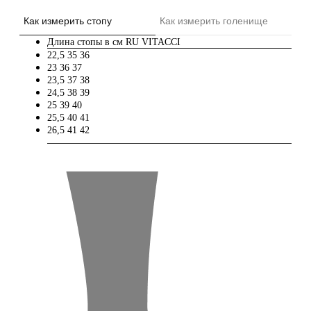
Как измерить стопу
Как измерить голенище
Длина стопы в см
RU
VITACCI
22,5
35
36
23
36
37
23,5
37
38
24,5
38
39
25
39
40
25,5
40
41
26,5
41
42