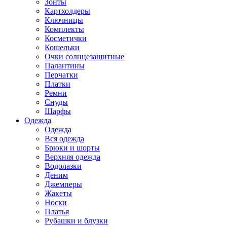
Зонты
Картхолдеры
Ключницы
Комплекты
Косметички
Кошельки
Очки солнцезащитные
Палантины
Перчатки
Платки
Ремни
Снуды
Шарфы
Одежда
Одежда
Вся одежда
Брюки и шорты
Верхняя одежда
Водолазки
Деним
Джемперы
Жакеты
Носки
Платья
Рубашки и блузки