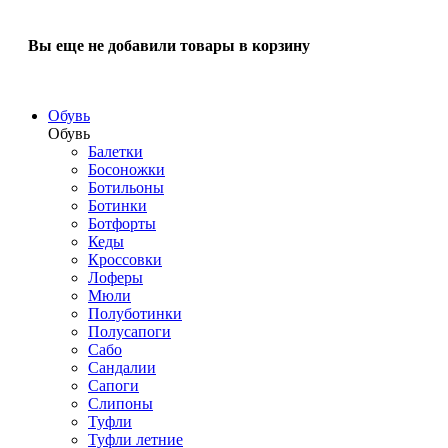
Вы еще не добавили товары в корзину
Обувь
Обувь
Балетки
Босоножки
Ботильоны
Ботинки
Ботфорты
Кеды
Кроссовки
Лоферы
Мюли
Полуботинки
Полусапоги
Сабо
Сандалии
Сапоги
Слипоны
Туфли
Туфли летние