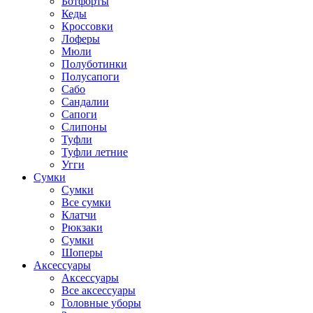
Ботфорты
Кеды
Кроссовки
Лоферы
Мюли
Полуботинки
Полусапоги
Сабо
Сандалии
Сапоги
Слипоны
Туфли
Туфли летние
Угги
Сумки
Сумки
Все сумки
Клатчи
Рюкзаки
Сумки
Шоперы
Аксессуары
Аксессуары
Все аксессуары
Головные уборы