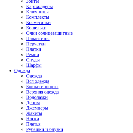
Зонты
Картхолдеры
Ключницы
Комплекты
Косметички
Кошельки
Очки солнцезащитные
Палантины
Перчатки
Платки
Ремни
Снуды
Шарфы
Одежда
Одежда
Вся одежда
Брюки и шорты
Верхняя одежда
Водолазки
Деним
Джемперы
Жакеты
Носки
Платья
Рубашки и блузки