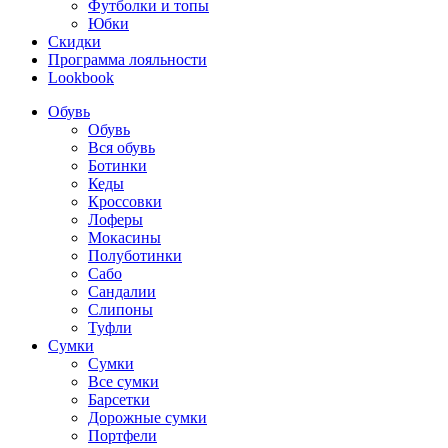
Футболки и топы
Юбки
Скидки
Программа лояльности
Lookbook
Обувь
Обувь
Вся обувь
Ботинки
Кеды
Кроссовки
Лоферы
Мокасины
Полуботинки
Сабо
Сандалии
Слипоны
Туфли
Сумки
Сумки
Все сумки
Барсетки
Дорожные сумки
Портфели