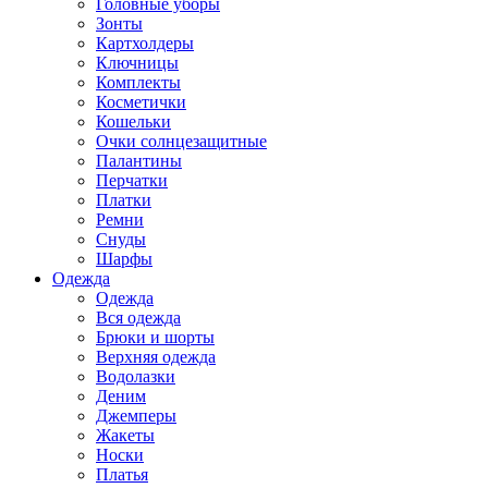
Головные уборы
Зонты
Картхолдеры
Ключницы
Комплекты
Косметички
Кошельки
Очки солнцезащитные
Палантины
Перчатки
Платки
Ремни
Снуды
Шарфы
Одежда
Одежда
Вся одежда
Брюки и шорты
Верхняя одежда
Водолазки
Деним
Джемперы
Жакеты
Носки
Платья