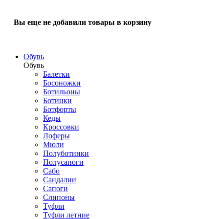
Вы еще не добавили товары в корзину
Обувь
Обувь
Балетки
Босоножки
Ботильоны
Ботинки
Ботфорты
Кеды
Кроссовки
Лоферы
Мюли
Полуботинки
Полусапоги
Сабо
Сандалии
Сапоги
Слипоны
Туфли
Туфли летние