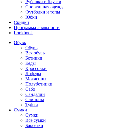
Рубашки и блузки
Спортивная одежда
Футболки и топы
Юбки
Скидки
Программа лояльности
Lookbook
Обувь
Обувь
Вся обувь
Ботинки
Кеды
Кроссовки
Лоферы
Мокасины
Полуботинки
Сабо
Сандалии
Слипоны
Туфли
Сумки
Сумки
Все сумки
Барсетки