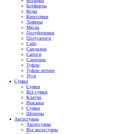
Ботинки
Ботфорты
Кеды
Кроссовки
Лоферы
Мюли
Полуботинки
Полусапоги
Сабо
Сандалии
Сапоги
Слипоны
Туфли
Туфли летние
Угги
Сумки
Сумки
Все сумки
Клатчи
Рюкзаки
Сумки
Шоперы
Аксессуары
Аксессуары
Все аксессуары