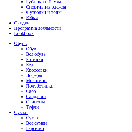
Рубашки и блузки
Спортивная одежда
Футболки и топы
Юбки
Скидки
Программа лояльности
Lookbook
Обувь
Обувь
Вся обувь
Ботинки
Кеды
Кроссовки
Лоферы
Мокасины
Полуботинки
Сабо
Сандалии
Слипоны
Туфли
Сумки
Сумки
Все сумки
Барсетки