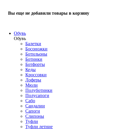
Вы еще не добавили товары в корзину
Обувь
Обувь
Балетки
Босоножки
Ботильоны
Ботинки
Ботфорты
Кеды
Кроссовки
Лоферы
Мюли
Полуботинки
Полусапоги
Сабо
Сандалии
Сапоги
Слипоны
Туфли
Туфли летние