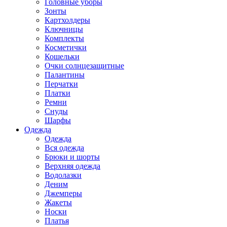
Головные уборы
Зонты
Картхолдеры
Ключницы
Комплекты
Косметички
Кошельки
Очки солнцезащитные
Палантины
Перчатки
Платки
Ремни
Снуды
Шарфы
Одежда
Одежда
Вся одежда
Брюки и шорты
Верхняя одежда
Водолазки
Деним
Джемперы
Жакеты
Носки
Платья