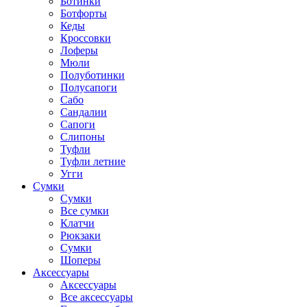
Ботинки
Ботфорты
Кеды
Кроссовки
Лоферы
Мюли
Полуботинки
Полусапоги
Сабо
Сандалии
Сапоги
Слипоны
Туфли
Туфли летние
Угги
Сумки
Сумки
Все сумки
Клатчи
Рюкзаки
Сумки
Шоперы
Аксессуары
Аксессуары
Все аксессуары