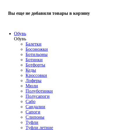
Вы еще не добавили товары в корзину
Обувь
Обувь
Балетки
Босоножки
Ботильоны
Ботинки
Ботфорты
Кеды
Кроссовки
Лоферы
Мюли
Полуботинки
Полусапоги
Сабо
Сандалии
Сапоги
Слипоны
Туфли
Туфли летние