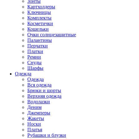
Зонты
Картхолдеры
Ключницы
Комплекты
Косметички
Кошельки
Очки солнцезащитные
Палантины
Перчатки
Платки
Ремни
Снуды
Шарфы
Одежда
Одежда
Вся одежда
Брюки и шорты
Верхняя одежда
Водолазки
Деним
Джемперы
Жакеты
Носки
Платья
Рубашки и блузки