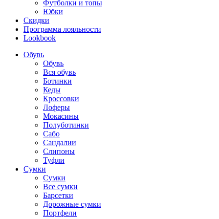
Футболки и топы
Юбки
Скидки
Программа лояльности
Lookbook
Обувь
Обувь
Вся обувь
Ботинки
Кеды
Кроссовки
Лоферы
Мокасины
Полуботинки
Сабо
Сандалии
Слипоны
Туфли
Сумки
Сумки
Все сумки
Барсетки
Дорожные сумки
Портфели