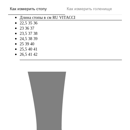
Как измерить стопу
Как измерить голенище
Длина стопы в см
RU
VITACCI
22,5
35
36
23
36
37
23,5
37
38
24,5
38
39
25
39
40
25,5
40
41
26,5
41
42