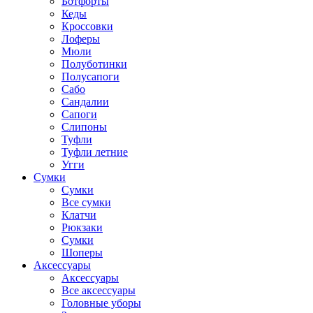
Ботфорты
Кеды
Кроссовки
Лоферы
Мюли
Полуботинки
Полусапоги
Сабо
Сандалии
Сапоги
Слипоны
Туфли
Туфли летние
Угги
Сумки
Сумки
Все сумки
Клатчи
Рюкзаки
Сумки
Шоперы
Аксессуары
Аксессуары
Все аксессуары
Головные уборы