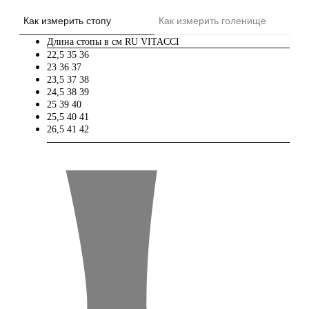
Как измерить стопу
Как измерить голенище
Длина стопы в см
RU
VITACCI
22,5
35
36
23
36
37
23,5
37
38
24,5
38
39
25
39
40
25,5
40
41
26,5
41
42