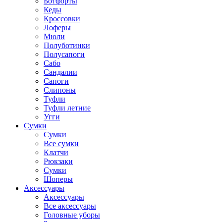
Ботфорты
Кеды
Кроссовки
Лоферы
Мюли
Полуботинки
Полусапоги
Сабо
Сандалии
Сапоги
Слипоны
Туфли
Туфли летние
Угги
Сумки
Сумки
Все сумки
Клатчи
Рюкзаки
Сумки
Шоперы
Аксессуары
Аксессуары
Все аксессуары
Головные уборы