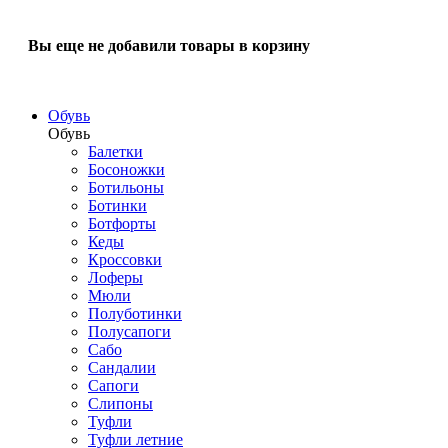
Вы еще не добавили товары в корзину
Обувь
Обувь
Балетки
Босоножки
Ботильоны
Ботинки
Ботфорты
Кеды
Кроссовки
Лоферы
Мюли
Полуботинки
Полусапоги
Сабо
Сандалии
Сапоги
Слипоны
Туфли
Туфли летние