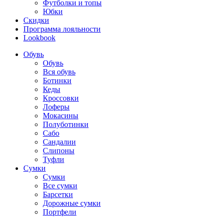
Футболки и топы
Юбки
Скидки
Программа лояльности
Lookbook
Обувь
Обувь
Вся обувь
Ботинки
Кеды
Кроссовки
Лоферы
Мокасины
Полуботинки
Сабо
Сандалии
Слипоны
Туфли
Сумки
Сумки
Все сумки
Барсетки
Дорожные сумки
Портфели