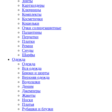
Зонты
Картхолдеры
Ключницы
Комплекты
Косметички
Кошельки
Очки солнцезащитные
Палантины
Перчатки
Платки
Ремни
Снуды
Шарфы
Одежда
Одежда
Вся одежда
Брюки и шорты
Верхняя одежда
Водолазки
Деним
Джемперы
Жакеты
Носки
Платья
Рубашки и блузки